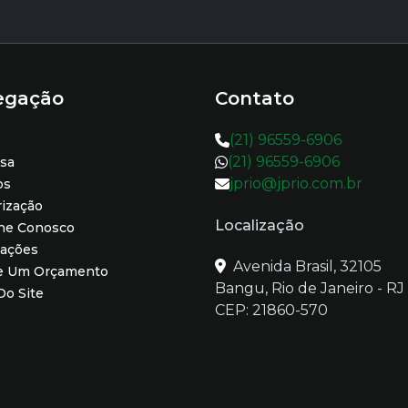
egação
Contato
(21) 96559-6906
(21) 96559-6906
sa
jprio@jprio.com.br
os
rização
Localização
lhe Conosco
mações
Avenida Brasil, 32105
te Um Orçamento
Bangu, Rio de Janeiro - RJ
o Site
CEP: 21860-570