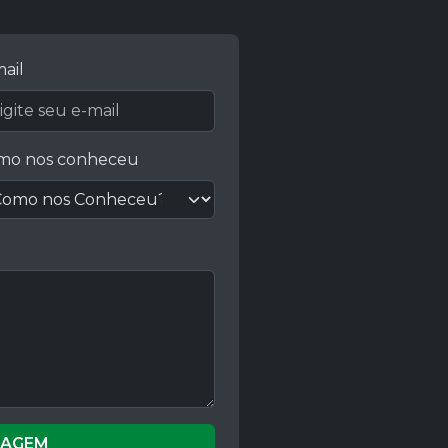
ail
mo nos conheceu
SAGEM