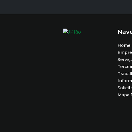
Nav
Home
Empre
Serviç
Tercei
Traba
Infor
Solici
Mapa D