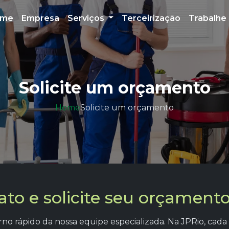
ome
Empresa
Serviços
Terceirização
Trabalhe
Solicite um orçamento
Home
Solicite um orçamento
ato e solicite seu orçamen
o rápido da nossa equipe especializada. Na JPRio, cada