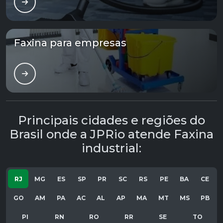
Faxina para empresas
Principais cidades e regiões do
Brasil onde a JPRio atende Faxina
industrial:
RJ
MG
ES
SP
PR
SC
RS
PE
BA
CE
GO
AM
PA
AC
AL
AP
MA
MT
MS
PB
PI
RN
RO
RR
SE
TO