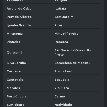
Vassouras
Tanguá
Arraial do Cabo
Itatiaia
Paty do Alferes
Bom Jardim
Iguaba Grande
Piraí
Miracema
Miguel Pereira
Pinheiral
Itaocara
São José do Vale do Rio
Quissamã
Preto
Silva Jardim
Conceição de Macabu
Cordeiro
Porto Real
Cantagalo
Sapucaia
Mendes
Rio Claro
Porciúncula
Carmo
Sumidouro
Natividade