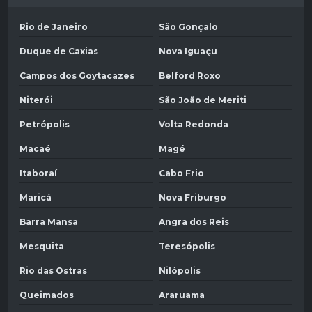
Rio de Janeiro
São Gonçalo
Duque de Caxias
Nova Iguaçu
Campos dos Goytacazes
Belford Roxo
Niterói
São João de Meriti
Petrópolis
Volta Redonda
Macaé
Magé
Itaboraí
Cabo Frio
Maricá
Nova Friburgo
Barra Mansa
Angra dos Reis
Mesquita
Teresópolis
Rio das Ostras
Nilópolis
Queimados
Araruama