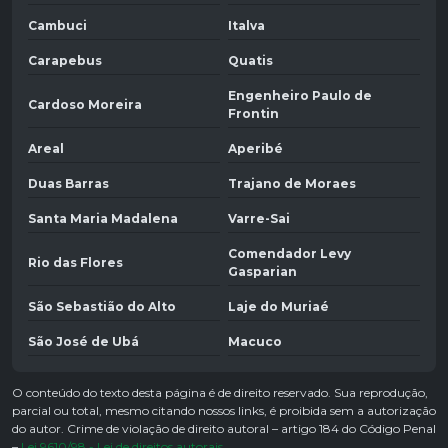
Cambuci
Italva
Carapebus
Quatis
Engenheiro Paulo de
Cardoso Moreira
Frontin
Areal
Aperibé
Duas Barras
Trajano de Moraes
Santa Maria Madalena
Varre-Sai
Comendador Levy
Rio das Flores
Gasparian
São Sebastião do Alto
Laje do Muriaé
São José de Ubá
Macuco
O conteúdo do texto desta página é de direito reservado. Sua reprodução,
parcial ou total, mesmo citando nossos links, é proibida sem a autorização
do autor. Crime de violação de direito autoral – artigo 184 do Código Penal
–
Lei 9610/98 - Lei de direitos autorais
.