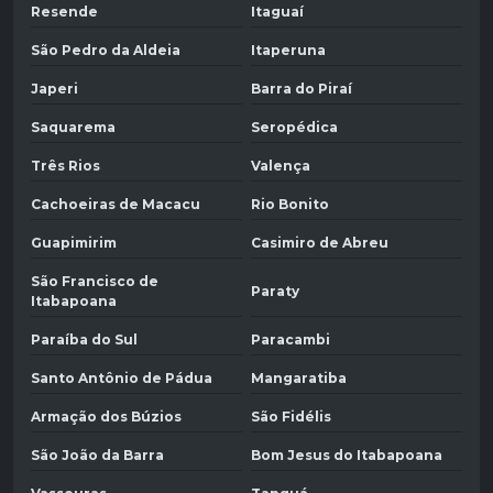
Resende
Itaguaí
São Pedro da Aldeia
Itaperuna
Japeri
Barra do Piraí
Saquarema
Seropédica
Três Rios
Valença
Cachoeiras de Macacu
Rio Bonito
Guapimirim
Casimiro de Abreu
São Francisco de
Paraty
Itabapoana
Paraíba do Sul
Paracambi
Santo Antônio de Pádua
Mangaratiba
Armação dos Búzios
São Fidélis
São João da Barra
Bom Jesus do Itabapoana