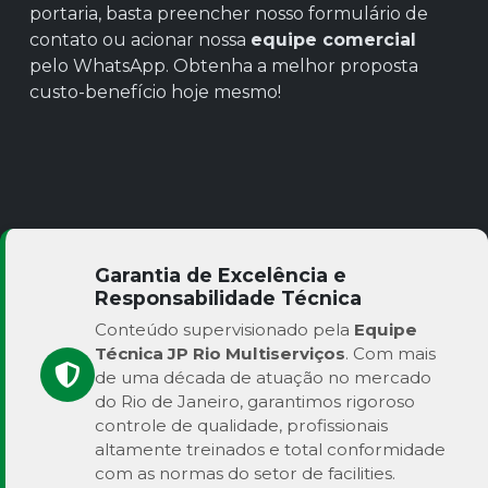
portaria, basta preencher nosso formulário de
contato ou acionar nossa
equipe comercial
pelo WhatsApp. Obtenha a melhor proposta
custo-benefício hoje mesmo!
Garantia de Excelência e
Responsabilidade Técnica
Conteúdo supervisionado pela
Equipe
Técnica JP Rio Multiserviços
. Com mais
de uma década de atuação no mercado
do Rio de Janeiro, garantimos rigoroso
controle de qualidade, profissionais
altamente treinados e total conformidade
com as normas do setor de facilities.