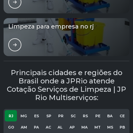
Limpeza para empresa no rj
Principais cidades e regiões do
Brasil onde a JPRio atende
Cotação Serviços de Limpeza | JP
Rio Multiserviços:
RJ
MG
ES
SP
PR
SC
RS
PE
BA
CE
GO
AM
PA
AC
AL
AP
MA
MT
MS
PB