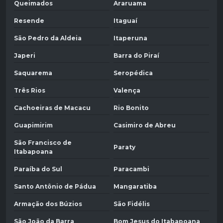
Queimados
Araruama
Resende
Itaguaí
São Pedro da Aldeia
Itaperuna
Japeri
Barra do Piraí
Saquarema
Seropédica
Três Rios
Valença
Cachoeiras de Macacu
Rio Bonito
Guapimirim
Casimiro de Abreu
São Francisco de
Paraty
Itabapoana
Paraíba do Sul
Paracambi
Santo Antônio de Pádua
Mangaratiba
Armação dos Búzios
São Fidélis
São João da Barra
Bom Jesus do Itabapoana