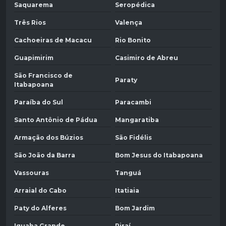
Saquarema
Seropédica
Três Rios
Valença
Cachoeiras de Macacu
Rio Bonito
Guapimirim
Casimiro de Abreu
São Francisco de
Paraty
Itabapoana
Paraíba do Sul
Paracambi
Santo Antônio de Pádua
Mangaratiba
Armação dos Búzios
São Fidélis
São João da Barra
Bom Jesus do Itabapoana
Vassouras
Tanguá
Arraial do Cabo
Itatiaia
Paty do Alferes
Bom Jardim
Iguaba Grande
Piraí