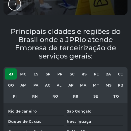
Principais cidades e regiões do
Brasil onde a JPRio atende
Empresa de terceirização de
serviços gerais:
RJ
MG
ES
SP
PR
SC
RS
PE
BA
CE
GO
AM
PA
AC
AL
AP
MA
MT
MS
PB
PI
RN
RO
RR
SE
TO
Rio de Janeiro
São Gonçalo
Duque de Caxias
Nova Iguaçu