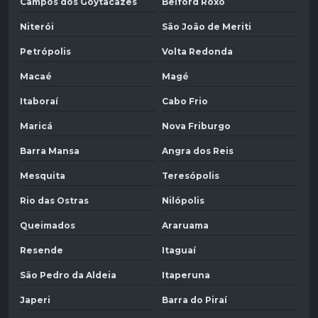
Campos dos Goytacazes
Belford Roxo
Niterói
São João de Meriti
Petrópolis
Volta Redonda
Macaé
Magé
Itaboraí
Cabo Frio
Maricá
Nova Friburgo
Barra Mansa
Angra dos Reis
Mesquita
Teresópolis
Rio das Ostras
Nilópolis
Queimados
Araruama
Resende
Itaguaí
São Pedro da Aldeia
Itaperuna
Japeri
Barra do Piraí