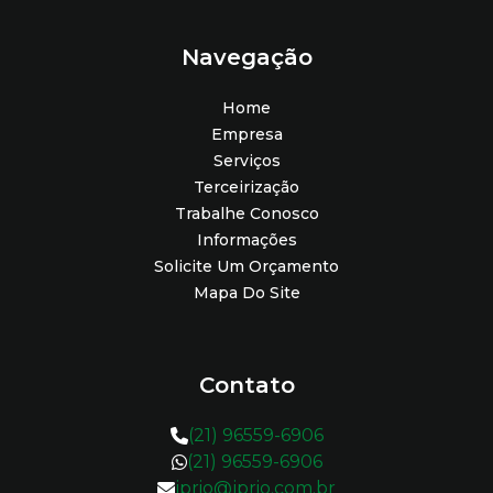
Navegação
Home
Empresa
Serviços
Terceirização
Trabalhe Conosco
Informações
Solicite Um Orçamento
Mapa Do Site
Contato
(21) 96559-6906
(21) 96559-6906
jprio@jprio.com.br