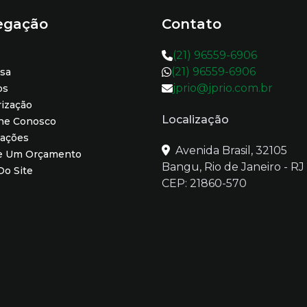
egação
Contato
(21) 96559-6906
(21) 96559-6906
sa
jprio@jprio.com.br
os
rização
Localização
lhe Conosco
mações
Avenida Brasil, 32105
te Um Orçamento
Bangu, Rio de Janeiro - RJ
o Site
CEP: 21860-570