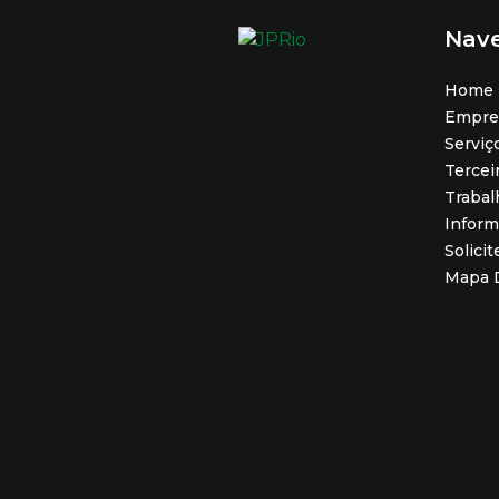
Nav
Home
Empre
Serviç
Tercei
Traba
Infor
Solici
Mapa D